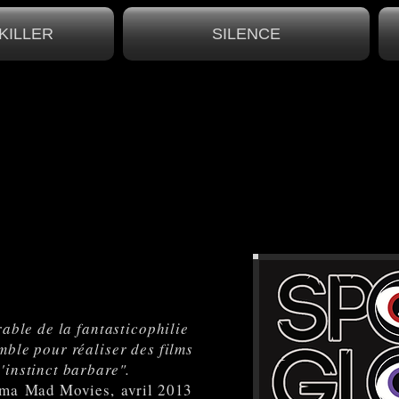
KILLER
SILENCE
rable de la fantasticophilie
mble pour réaliser des films
'instinct barbare"
.
néma Mad Movies, avril 2013