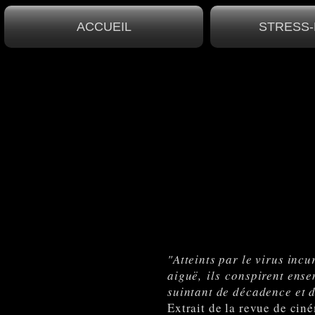
ACCUEIL
STRESS-
"Atteints par le virus incu
aiguë, ils
conspirent ense
suintant de décadence et d
Extrait de la revue de ci